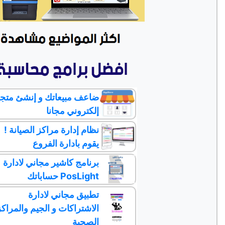
ضاعف مبيعاتك و إنشئ متج
إلكتروني مجانا
نظام إدارة مراكز الصيانة !
يقوم بادارة الفروع
برنامج كاشير مجاني لادارة
حساباتك PosLight
تطبيق مجاني لادارة
الاشتراكات و الجيم والمراكز
الصحية