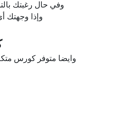
وفي حال رغبتك بالت
وإذا وجهتك أي مش
ك
وايضا متوفر كورس متكا