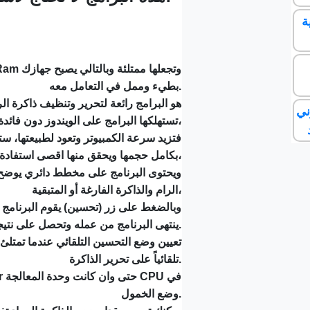
ة
بطيء وممل في التعامل معه.
ني
تستهلكها البرامج على الويندوز دون فائدة،
فتزيد سرعة الكمبيوتر وتعود لطبيعتها، 
سيستفيد من الـ Ram بكامل حجمها ويحقق منها اقصى استفادة،
ويحتوى البرنامج على مخطط دائري يوضح ا
الرام والذاكرة الفارغة أو المتبقية،
وبالضغط على زر (تحسين) يقوم البرنامج ت
ينتهى البرنامج من عمله وتحصل على نتيجة رائعة من تحسين وظائف الجهاز.
تعيين وضع التحسين التلقائي عندما تمتلئ 
تلقائياً على تحرير الذاكرة.
وضع الخمول.