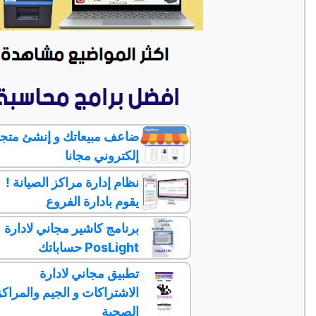
ضاعف مبيعاتك و إنشئ متج
إلكتروني مجانا
نظام إدارة مراكز الصيانة !
يقوم بادارة الفروع
برنامج كاشير مجاني لادارة
حساباتك PosLight
تطبيق مجاني لادارة
الاشتراكات و الجيم والمراكز
الصحية