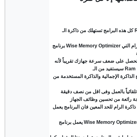
كل هذه البرامج تستهلك من ذاكرة الـ Ram وتجعلها ممتلئة وبالتالي يصبح جهازك
برنامج Wise Memory Optimizer هو البرامج رائعة لتحرير وتنظيف ذاكرة الرام التي
ستحصل على ضعف سرعة جهازك تقريباً لأنه
لذاكرة الإجمالية والذاكرة المستخدمة من
لقائياً بالعمل وفى اقل من نصف دقيقة
ذاكرة الرام للحد المعين فان البرنامج يعمل
يعمل برنامج Wise Memory Optimizer حتى وان كانت وحدة المعالجة CPU في