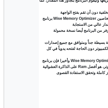
غها وليقوم البرنامج بتجاوز هذا المقدار، كما
برنامج Wise Memory Optimizer يعمل على اقل إمكانيات للرام والمعالج الخاصين
 من البرنامج أيضا نسخة محمولة Portable يمكن نسخها على الكمبيوتر
الكمبيوتر دون الحاجة لفتحه يدوياً في كل
وأخيرا فإن برنامج Wise Memory Optimizer هو الحل البسيط للتخلص من أي عبئ
على الذاكرة العشوائية Ram والتي بدورها تؤثر على جميع موارد الكمبيوتر، هو أفضل